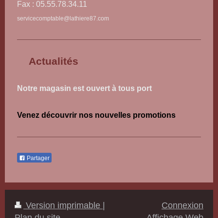
Fax : 05.55.78.34.11
servicecomptable@lathiere87.com
Actualités
Notre magasin est ouvert à tous port
Venez découvrir nos nouvelles promotions
Partager
Version imprimable
|
Connexion
Plan du site
Affichage Web