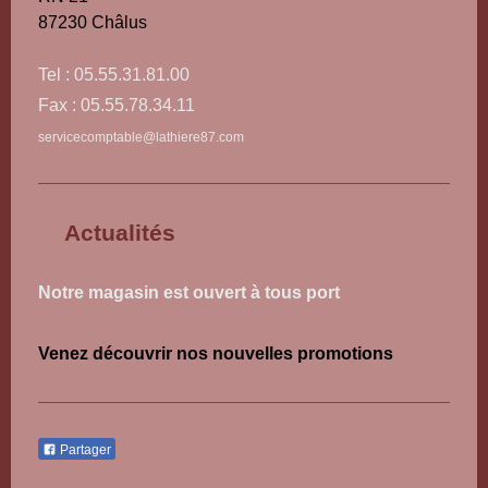
87230
Châlus
Tel : 05.55.31.81.00
Fax : 05.55.78.34.11
servicecomptable@lathiere87.com
Actualités
Notre magasin est ouvert à tous port
Venez découvrir nos nouvelles promotions
Partager