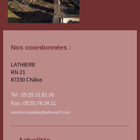
Nos coordonnées :
LATHIERE
RN 21
87230
Châlus
Tel : 05.55.31.81.00
Fax : 05.55.78.34.11
servicecomptable@lathiere87.com
Actualités